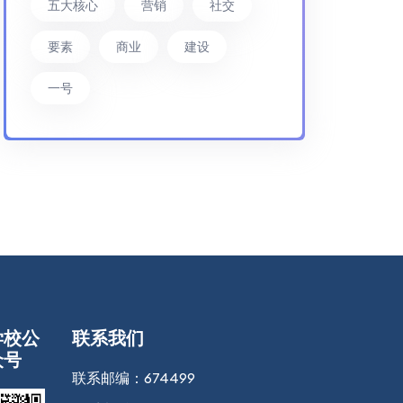
五大核心
营销
社交
要素
商业
建设
一号
学校公
联系我们
众号
联系邮编：
674499