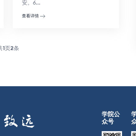
安。6...
查看详情
共
1
页
2
条
学院公
众号