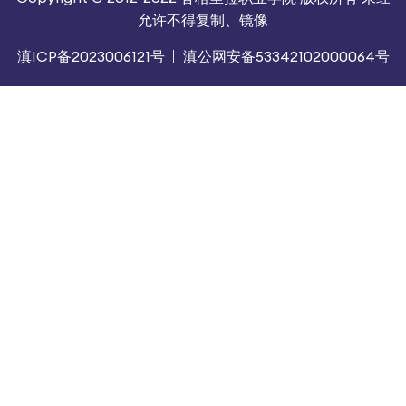
允许不得复制、镜像
滇ICP备2023006121号
滇公网安备53342102000064号