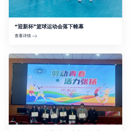
“迎新杯”篮球运动会落下帷幕
查看详情