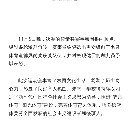
11
月
5
日晚，决赛的较量将赛事氛围推向顶点。
经过多轮激烈角逐，赛事最终评选出男女组前三名及
体育道德风尚奖获奖队伍，并对表现优异的裁判员予
以表彰。
此次运动会丰富了校园文化生活、凝聚了师生向
心力，彰显了良好育人氛围。未来，学校将持续以习
近平新时代中国特色社会主义思想为指导，推进
“健康
体育”“阳光体育”建设，完善体育育人体系，培养德智
体美劳全面发展的社会主义建设者和接班人。