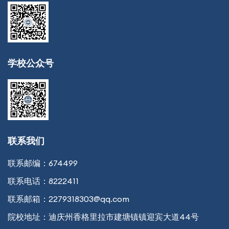
学校公众号
联系我们
联系邮编：
674499
联系电话：
8222411
联系邮箱：
2279318303@qq.com
院校地址：
迪庆州香格里拉市建塘镇镇迎宾大道44号