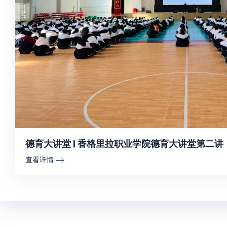
德育大讲堂 | 香格里拉职业学院德育大讲堂第二讲
查看详情