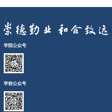
学院公众号
学校公众号