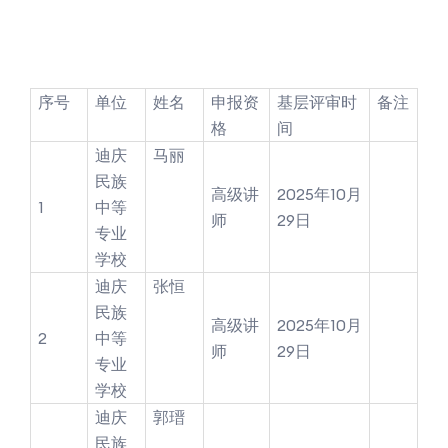
序号
单位
姓名
申报资
基层评审时
备注
格
间
迪庆
马丽
民族
高级讲
2025年10月
1
中等
师
29日
专业
学校
迪庆
张恒
民族
高级讲
2025年10月
2
中等
师
29日
专业
学校
迪庆
郭瑨
民族