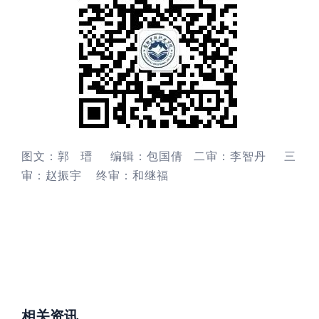
图文：郭
瑨 编辑：包国倩 二审：李智丹 三
审：赵振宇 终审：和继福
相关资讯