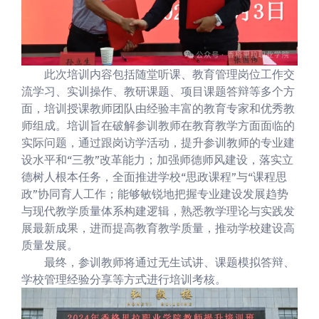
此次培训内容包括随堂听课、教育管理岗位工作交
流学习、实训操作、教研课题、项目课题答辩等多个方
面，培训授课教师团队由经验丰富的教育专家和优秀教
师组成。培训旨在破解参训教师在教育教学方面面临的
实际问题，通过跟岗访学活动，提升参训教师的专业建
设水平和“三教”改革能力；加强师德师风建设，落实立
德树人根本任务，全面推进学校“思政课程”与“课程思
政”协同育人工作；能够敏锐地把握专业建设发展趋势
与现代教学质量体系构建逻辑，熟悉教学理论与实践发
展最新成果，进而提高教育教学质量，推动学校建设高
质量发展。
最终，参训教师将通过无生试讲、课题模拟答辩、
学校管理经验分享等方式进行培训考核。