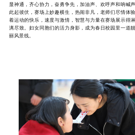
显神通，齐心协力，奋勇争先，加油声、欢呼声和呐喊
此起彼伏，赛场上妙趣横生，热闹非凡，老师们尽情体
着运动的快乐，速度与激情，智慧与力量在赛场展示得
漓尽致。妇女同胞们的活力身影，成为春日校园里一道
丽风景线。