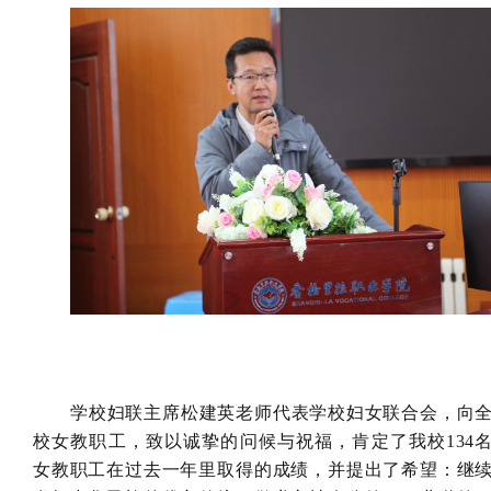
学校
妇联主席松建英老师代表学校妇女联合会，向
校女教职工，致以诚挚的问候与祝福，肯定了我校134
女教职工在过去一年里取得的成绩，并提出了希望：
继