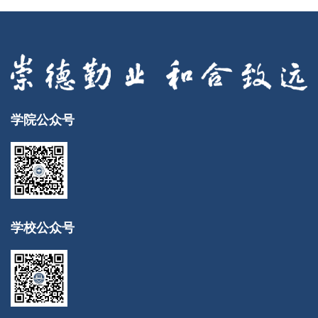
学院公众号
学校公众号