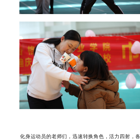
化身运动员的老师们，迅速转换角色，活力四射，