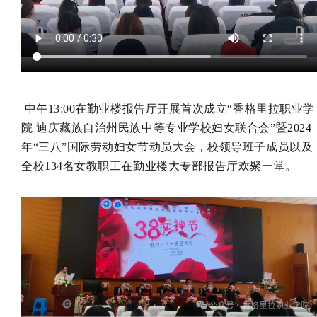
中午13:00在勤业楼报告厅开展首次成立“香格里拉职业学
院 迪庆藏族自治州民族中等专业学校妇女联合会”暨2024
年“三八”国际劳动妇女节动员大会，校领导班子成员以及
全校134名女教职工在勤业楼大专部报告厅欢聚一堂。